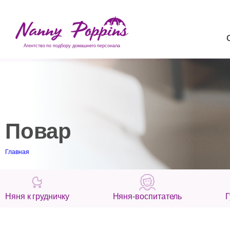
Агентство по подбору домашнего персонала
Повар
Главная
Няня к грудничку
Няня-воспитатель
Г