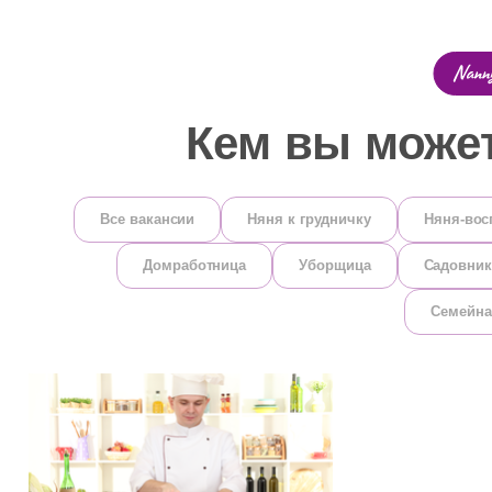
Кем вы може
Все вакансии
Няня к грудничку
Няня-вос
Домработница
Уборщица
Садовник
Семейна