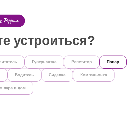
те устроиться?
питатель
Гувернантка
Репетитор
Повар
Водитель
Сиделка
Компаньонка
я пара в дом