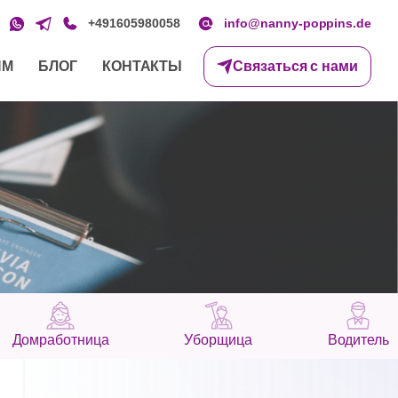
+491605980058
info@nanny-poppins.de
ЯМ
БЛОГ
КОНТАКТЫ
Связаться с нами
Домработница
Уборщица
Водитель