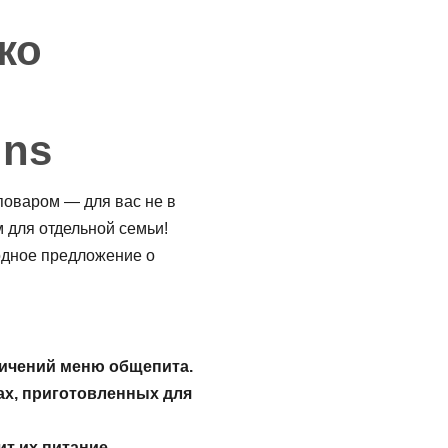
ко
ins
 поваром — для вас не в
 для отдельной семьи!
одное предложение о
ничений меню общепита.
ах, приготовленных для
т их питание.