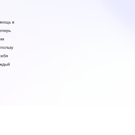
омощь в
теперь
ым
 пользу
себя
аждый