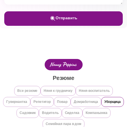
Отправить
Резюме
Все резюме
Няня к грудничку
Няня-воспитатель
Гувернантка
Репетитор
Повар
Домработница
Уборщица
Садовник
Водитель
Сиделка
Компаньонка
Семейная пара в дом