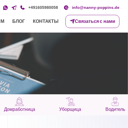
+491605980058
info@nanny-poppins.de
ЯМ
БЛОГ
КОНТАКТЫ
Связаться с нами
Домработница
Уборщица
Водитель