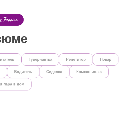
зюме
итатель
Гувернантка
Репетитор
Повар
Водитель
Сиделка
Компаньонка
я пара в дом