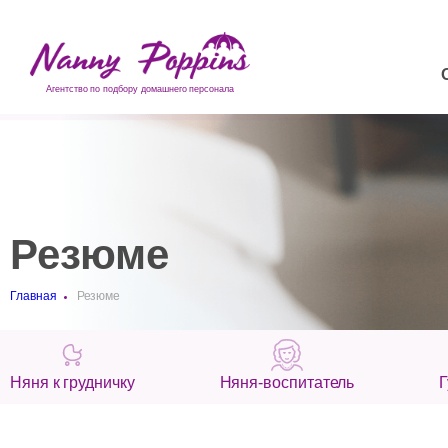
Агентство по подбору домашнего персонала
Резюме
Главная
Резюме
Няня к грудничку
Няня-воспитатель
Г