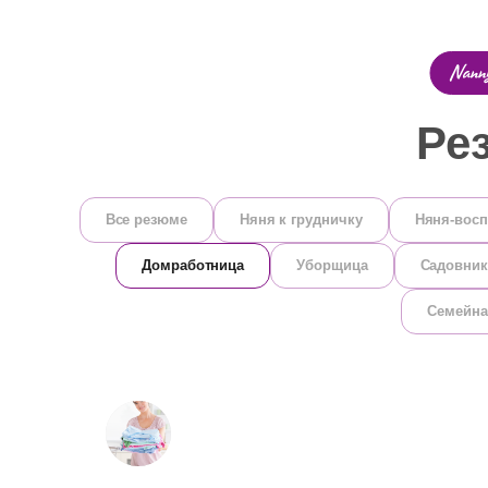
Ре
Все резюме
Няня к грудничку
Няня-восп
Домработница
Уборщица
Садовник
Семейна